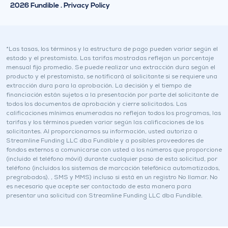
r
n
2026 Fundible . Privacy Policy
j
k
e
e
o
d
I
*Las tasas, los términos y la estructura de pago pueden variar según el
estado y el prestamista. Las tarifas mostradas reflejan un porcentaje
n
mensual fijo promedio. Se puede realizar una extracción dura según el
producto y el prestamista, se notificará al solicitante si se requiere una
extracción dura para la aprobación. La decisión y el tiempo de
financiación están sujetos a la presentación por parte del solicitante de
todos los documentos de aprobación y cierre solicitados. Las
calificaciones mínimas enumeradas no reflejan todos los programas, las
tarifas y los términos pueden variar según las calificaciones de los
solicitantes. Al proporcionarnos su información, usted autoriza a
Streamline Funding LLC dba Fundible y a posibles proveedores de
fondos externos a comunicarse con usted a los números que proporcione
(incluido el teléfono móvil) durante cualquier paso de esta solicitud, por
teléfono (incluidos los sistemas de marcación telefónica automatizados,
pregrabados). , SMS y MMS) incluso si está en un registro No llamar. No
es necesario que acepte ser contactado de esta manera para
presentar una solicitud con Streamline Funding LLC dba Fundible.