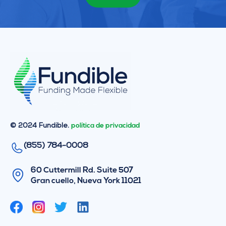
© 2024 Fundible.
política de privacidad
(855) 784-0008
60 Cuttermill Rd. Suite 507
Gran cuello, Nueva York 11021
G
L
o
i