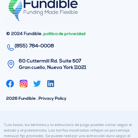
© 2024 Fundible.
política de privacidad
(855) 784-0008
60 Cuttermill Rd. Suite 507
Gran cuello, Nueva York 11021
G
L
o
i
r
n
2026 Fundible . Privacy Policy
j
k
e
e
o
d
I
*Las tasas, los términos y la estructura de pago pueden variar según el
estado y el prestamista. Las tarifas mostradas reflejan un porcentaje
n
mensual fijo promedio. Se puede realizar una extracción dura según el