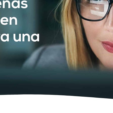
eñas
den
ra una