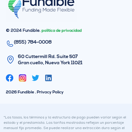
© 2024 Fundible.
política de privacidad
(855) 784-0008
60 Cuttermill Rd. Suite 507
Gran cuello, Nueva York 11021
G
L
o
i
r
n
2026 Fundible . Privacy Policy
j
k
e
e
o
d
I
*Las tasas, los términos y la estructura de pago pueden variar según el
estado y el prestamista. Las tarifas mostradas reflejan un porcentaje
n
mensual fijo promedio. Se puede realizar una extracción dura según el