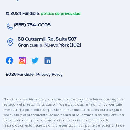
© 2024 Fundible.
política de privacidad
(855) 784-0008
60 Cuttermill Rd. Suite 507
Gran cuello, Nueva York 11021
G
L
o
i
r
n
2026 Fundible . Privacy Policy
j
k
e
e
o
d
I
*Las tasas, los términos y la estructura de pago pueden variar según el
estado y el prestamista. Las tarifas mostradas reflejan un porcentaje
n
mensual fijo promedio. Se puede realizar una extracción dura según el
producto y el prestamista, se notificará al solicitante si se requiere una
extracción dura para la aprobación. La decisión y el tiempo de
financiación están sujetos a la presentación por parte del solicitante de