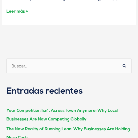
Leer más »
B
u
s
Entradas recientes
c
a
r
Your Competition Isn’t Across Town Anymore: Why Local
:
Businesses Are Now Competing Globally
The New Reality of Running Lean: Why Businesses Are Holding
More Cash