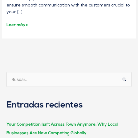
ensure smooth communication with the customers crucial to
your […]
Leer más »
B
u
s
Entradas recientes
c
a
r
Your Competition Isn’t Across Town Anymore: Why Local
:
Businesses Are Now Competing Globally