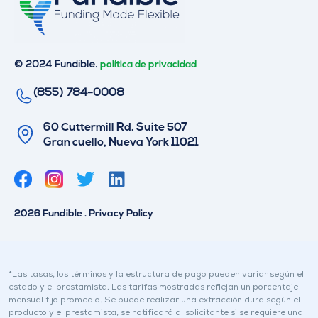
© 2024 Fundible.
política de privacidad
(855) 784-0008
60 Cuttermill Rd. Suite 507
Gran cuello, Nueva York 11021
G
L
o
i
r
n
2026 Fundible . Privacy Policy
j
k
e
e
o
d
I
*Las tasas, los términos y la estructura de pago pueden variar según el
estado y el prestamista. Las tarifas mostradas reflejan un porcentaje
n
mensual fijo promedio. Se puede realizar una extracción dura según el
producto y el prestamista, se notificará al solicitante si se requiere una